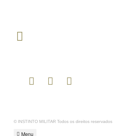
Tarifários em função do operador escolhido pelo cliente
TEM ALGUMA QUESTÃO?
Envie um email para :
loja@instintomilitar.pt
SIGA-NOS
MODALIDADES DE PAGAMENTO
© INSTINTO MILITAR Todos os direitos reservados
Menu