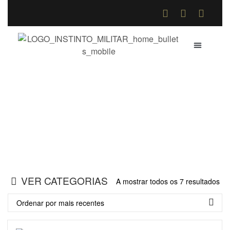
QUEM SOMOS
COMO COMPR
TROCAS E DE
RIS/Picatinny
Home
>
Loja Online
>
RIS/Picatinny
VER CATEGORIAS
A mostrar todos os 7 resultados
Ordenar por mais recentes