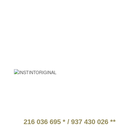
HORÁRIO
2ª a 6ª Feira:
9:30 às 18:30
9:00 às 15:00
Sábado:
Domingo e feriados
Descanso:
PARCEIROS
ATENDIMENTO TELEFÓNICO
216 036 695 * / 937 430 026 **
* Chamada para a rede fixa nacional.
** Chamada para a rede móvel nacional.