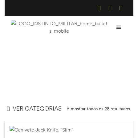
QUEM SOMOS
COMO COMPR
TROCAS E DE
Canivetes
Home
>
Loja Online
>
Canivetes
VER CATEGORIAS
A mostrar todos os 28 resultados