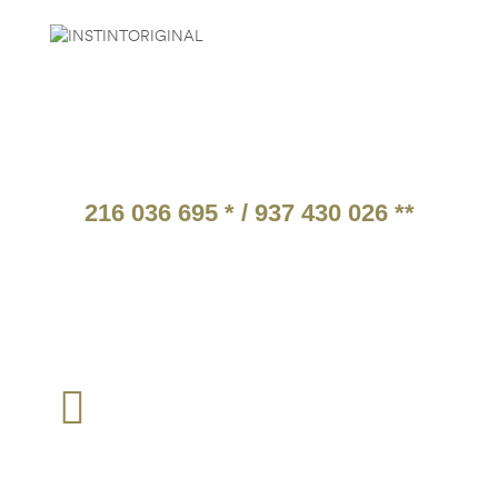
ATENDIMENTO TELEFÓNICO
216 036 695 * / 937 430 026 **
* Chamada para a rede fixa nacional.
** Chamada para a rede móvel nacional.
Tarifários em função do operador escolhido pelo cliente
TEM ALGUMA QUESTÃO?
loja@instintomilitar.pt
Envie um email para :