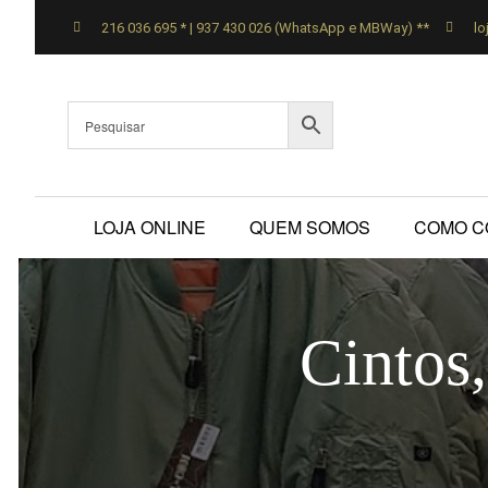
216 036 695 * | 937 430 026 (WhatsApp e MBWay) **
lo
LOJA ONLINE
QUEM SOMOS
COMO C
Cintos