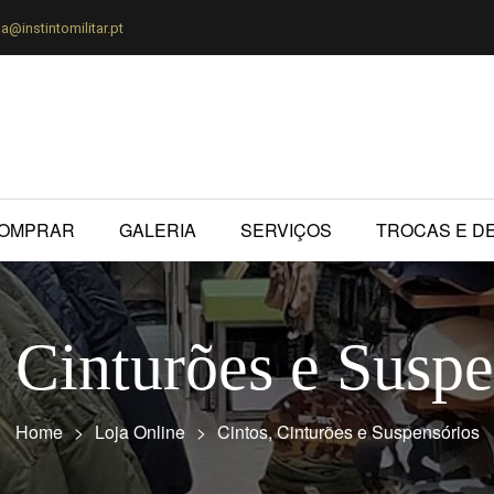
ja@instintomilitar.pt
OMPRAR
GALERIA
SERVIÇOS
TROCAS E D
, Cinturões e Suspe
Home
>
Loja Online
>
Cintos, Cinturões e Suspensórios