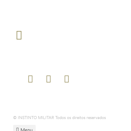
Tarifários em função do operador escolhido pelo cliente
TEM ALGUMA QUESTÃO?
loja@instintomilitar.pt
Envie um email para :
SIGA-NOS
MODALIDADES DE PAGAMENTO
© INSTINTO MILITAR Todos os direitos reservados
Menu