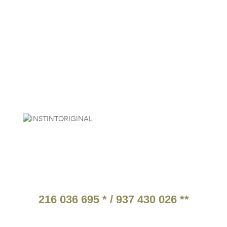
HORÁRIO
2ª a 6ª Feira:
9:30 às 18:30
Sábado:
9:00 às 15:00
Descanso:
Domingo e feriados
PARCEIROS
ATENDIMENTO TELEFÓNICO
216 036 695 * / 937 430 026 **
* Chamada para a rede fixa nacional.
** Chamada para a rede móvel nacional.