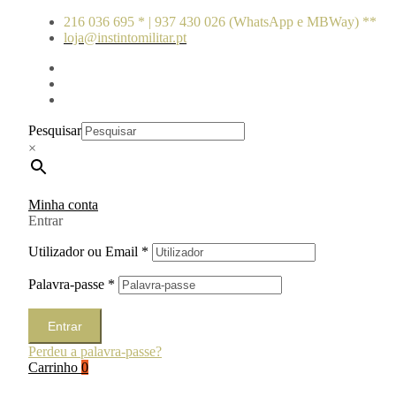
216 036 695 * | 937 430 026 (WhatsApp e MBWay) **
loja@instintomilitar.pt
Pesquisar
×
Minha conta
Entrar
Utilizador ou Email
*
Palavra-passe
*
Entrar
Perdeu a palavra-passe?
Carrinho
0