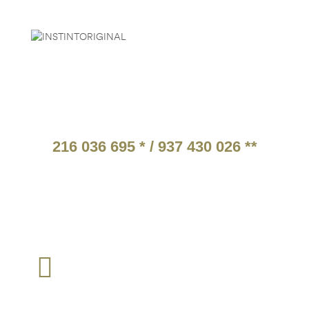
PARCEIROS
ATENDIMENTO TELEFÓNICO
216 036 695 * / 937 430 026 **
* Chamada para a rede fixa nacional.
** Chamada para a rede móvel nacional.
Tarifários em função do operador escolhido pelo cliente
TEM ALGUMA QUESTÃO?
loja@instintomilitar.pt
Envie um email para :