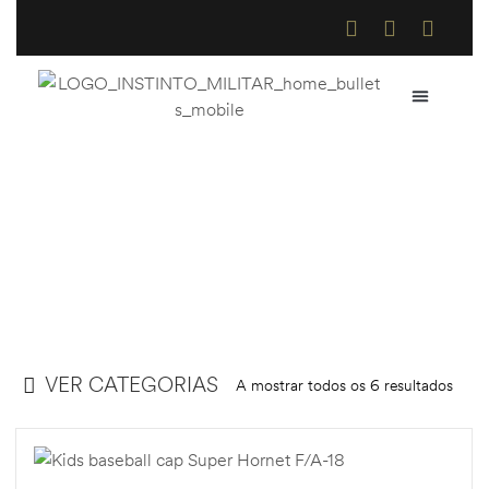
QUEM SOMOS
COMO COMPR
TROCAS E DE
Bonés
Home
>
Loja Online
>
Bonés
VER CATEGORIAS
A mostrar todos os 6 resultados