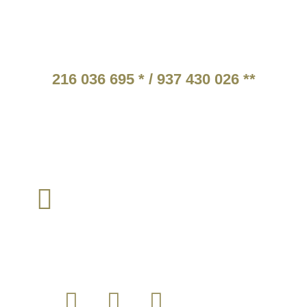
ATENDIMENTO TELEFÓNICO
216 036 695 * / 937 430 026 **
* Chamada para a rede fixa nacional.
** Chamada para a rede móvel nacional.
Tarifários em função do operador escolhido pelo cliente
TEM ALGUMA QUESTÃO?
loja@instintomilitar.pt
Envie um email para :
SIGA-NOS