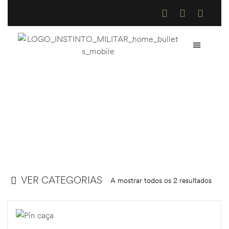
QUEM SOMOS
COMO COMPR
TROCAS E DE
Acessórios Diversos
Home
>
Loja Online
>
Acessórios Diversos
VER CATEGORIAS
A mostrar todos os 2 resultados