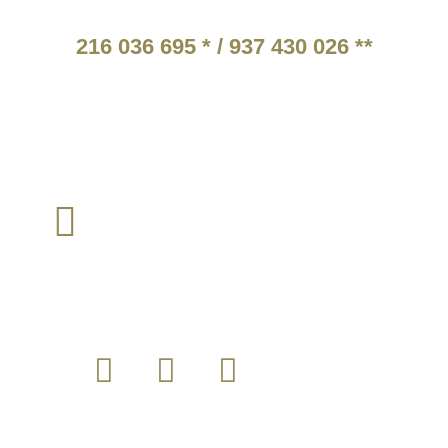
ATENDIMENTO TELEFÓNICO
216 036 695 * / 937 430 026 **
* Chamada para a rede fixa nacional.
** Chamada para a rede móvel nacional.
Tarifários em função do operador escolhido pelo cliente
TEM ALGUMA QUESTÃO?
loja@instintomilitar.pt
Envie um email para :
SIGA-NOS