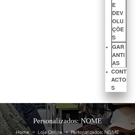
E
DEV
OLU
ÇÕE
S
GAR
ANTI
AS
CONT
ACTO
S
Personalizados: NOME
Home
>
Loja Online
>
Personalizados: NOME