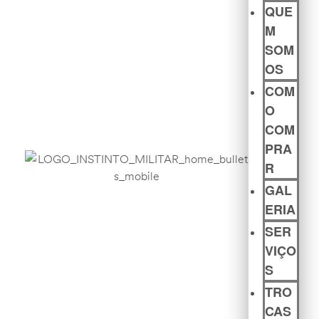
QUE
M
SOM
OS
COM
O
COM
PRA
R
GAL
ERIA
SER
VIÇO
S
TRO
CAS