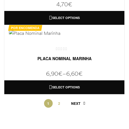
4,70
€
SELECT OPTIONS
POR ENCOMENDA
PLACA NOMINAL MARINHA
6,90
€
–
6,60
€
SELECT OPTIONS
1
2
NEXT