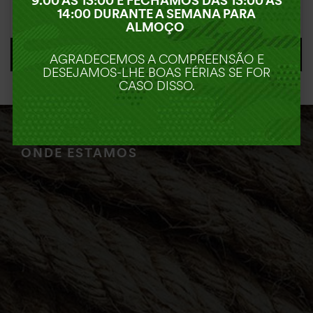
9.00 ÀS 13:00 E FECHAMOS DAS 13:00 AS
14:00 DURANTE A SEMANA PARA
34,95
€
ALMOÇO
ADICIONAR
AGRADECEMOS A COMPREENSÃO E
DESEJAMOS-LHE BOAS FÉRIAS SE FOR
CASO DISSO.
ONDE ESTAMOS