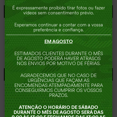
É expressamente proibido tirar fotos ou fazer
ADICIONAR
vídeos sem consentimento prévio.
Esperamos continuar a contar com a vossa
preferência e confiança.
EM AGOSTO
KIT DE SOBREVIVÊNCIA
ESTIMADOS CLIENTES DURANTE O MÊS
DE AGOSTO PODERÁ HAVER ATRASOS
14,90
€
NOS ENVIOS POR MOTIVO DE FÉRIAS.
AGRADECEMOS QUE NO CASO DE
ADICIONAR
URGÊNCIAS QUE FAÇAM AS
ENCOMENDAS ATEMPADAMENTE PARA
CONSEGUIRMOS CUMPRIR OS VOSSOS
PRAZOS.
ATENÇÃO O HORÁRIO DE SÁBADO
COMBAT SURVIVAL TIN
DURANTE O MÊS DE AGOSTO SERÁ DAS