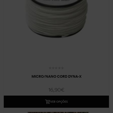
MICRO/NANO CORD DYNA-X
16,90
€
VER OPÇÕES