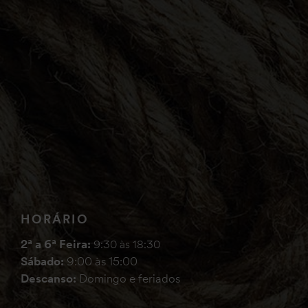
HORÁRIO
2ª a 6ª Feira:
9:30 às 18:30
Sábado:
9:00 às 15:00
Descanso:
Domingo e feriados