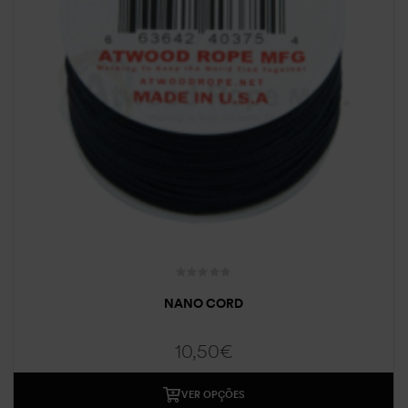
NANO CORD
10,50
€
VER OPÇÕES