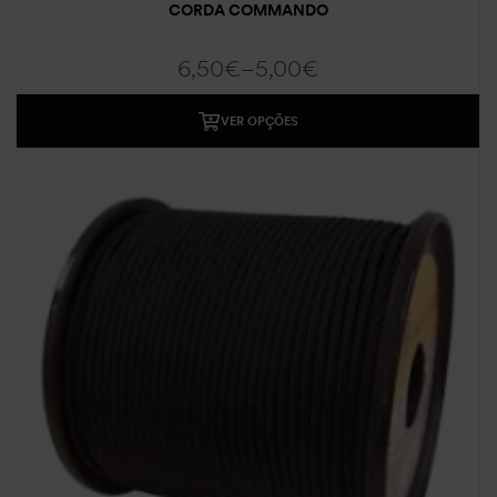
CORDA COMMANDO
6,50
€
–
5,00
€
VER OPÇÕES