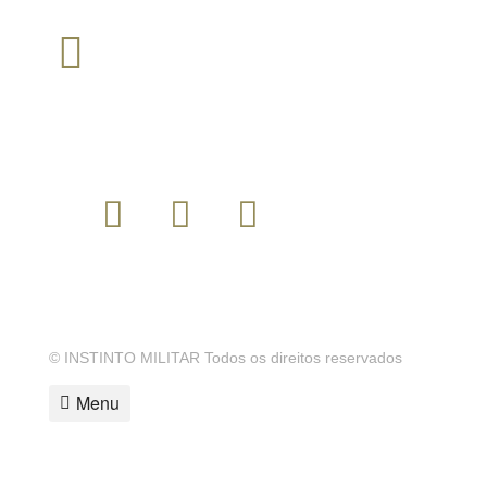
TEM ALGUMA QUESTÃO?
Envie um email para :
loja@instintomilitar.pt
SIGA-NOS
MODALIDADES DE PAGAMENTO
© INSTINTO MILITAR Todos os direitos reservados
Menu