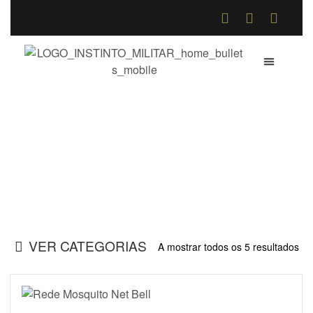
QUEM SOMOS
COMO COMPR
TROCAS E DE
Redes Mosquiteiras
Home
>
Loja Online
>
Redes Mosquiteiras
VER CATEGORIAS
A mostrar todos os 5 resultados