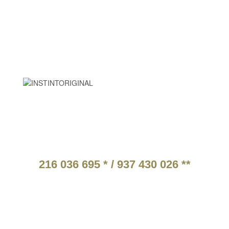
2ª a 6ª Feira:
9:30 às 18:30
9:00 às 15:00
Sábado:
Domingo e feriados
Descanso:
PARCEIROS
ATENDIMENTO TELEFÓNICO
216 036 695 * / 937 430 026 **
* Chamada para a rede fixa nacional.
** Chamada para a rede móvel nacional.
Tarifários em função do operador escolhido pelo cliente