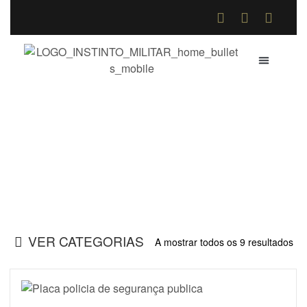
QUEM SOMOS
COMO COMPR
TROCAS E DE
Acessórios fardamento
Home
>
Loja Online
>
Acessórios fardamento
VER CATEGORIAS
A mostrar todos os 9 resultados