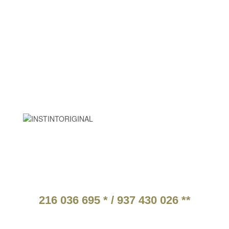
HORÁRIO
2ª a 6ª Feira:
9:30 às 18:30
9:00 às 15:00
Sábado:
Domingo e feriados
Descanso:
PARCEIROS
ATENDIMENTO TELEFÓNICO
216 036 695 * / 937 430 026 **
* Chamada para a rede fixa nacional.
** Chamada para a rede móvel nacional.