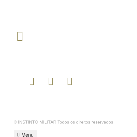
Tarifários em função do operador escolhido pelo cliente
TEM ALGUMA QUESTÃO?
Envie um email para :
loja@instintomilitar.pt
SIGA-NOS
MODALIDADES DE PAGAMENTO
© INSTINTO MILITAR Todos os direitos reservados
Menu