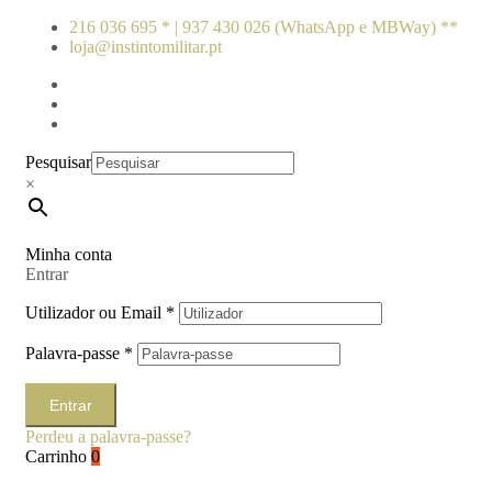
216 036 695 * | 937 430 026 (WhatsApp e MBWay) **
loja@instintomilitar.pt
Pesquisar
×
Minha conta
Entrar
Utilizador ou Email
*
Palavra-passe
*
Entrar
Perdeu a palavra-passe?
Carrinho
0