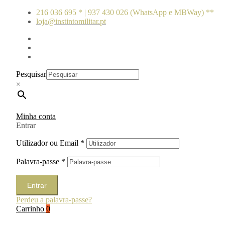
216 036 695 * | 937 430 026 (WhatsApp e MBWay) **
loja@instintomilitar.pt
Pesquisar
×
Minha conta
Entrar
Utilizador ou Email
*
Palavra-passe
*
Entrar
Perdeu a palavra-passe?
Carrinho
0