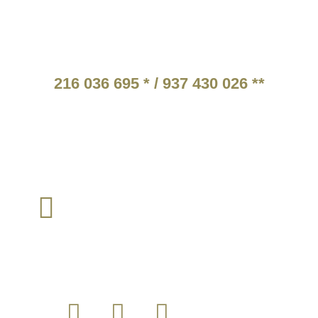
ATENDIMENTO TELEFÓNICO
216 036 695 * / 937 430 026 **
* Chamada para a rede fixa nacional.
** Chamada para a rede móvel nacional.
Tarifários em função do operador escolhido pelo cliente
TEM ALGUMA QUESTÃO?
Envie um email para :
loja@instintomilitar.pt
SIGA-NOS