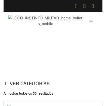
QUEM SOMOS
COMO COMPR
TROCAS E DE
Meias
Home
>
Loja Online
>
Meias
VER CATEGORIAS
A mostrar todos os 30 resultados