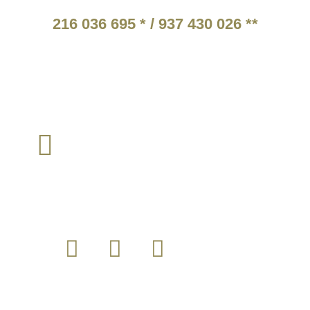
ATENDIMENTO TELEFÓNICO
216 036 695 * / 937 430 026 **
* Chamada para a rede fixa nacional.
** Chamada para a rede móvel nacional.
Tarifários em função do operador escolhido pelo cliente
TEM ALGUMA QUESTÃO?
loja@instintomilitar.pt
Envie um email para :
SIGA-NOS
MODALIDADES DE PAGAMENTO