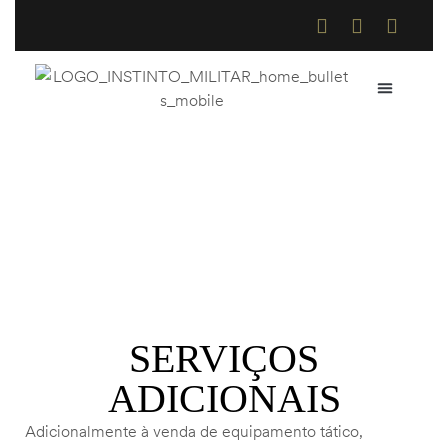
QUEM SOMOS
COMO COMPR
TROCAS E DE
Serviços
Home
>
Serviços
SERVIÇOS
ADICIONAIS
Adicionalmente à venda de equipamento tático,