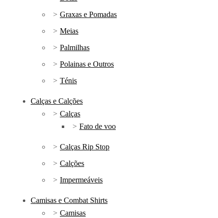
Graxas e Pomadas
Meias
Palmilhas
Polainas e Outros
Ténis
Calças e Calções
Calças
Fato de voo
Calças Rip Stop
Calções
Impermeáveis
Camisas e Combat Shirts
Camisas