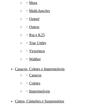
Mora
Multi-funções
Opinel
Outros
Rui e K25
True Utility
Victorinox
Walther
Casacos, Coletes e Impermeáveis
Casacos
Coletes
Impermeáveis
Cintos, Cinturões e Suspensórios