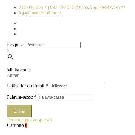
216 036 695 * | 937 430 026 (WhatsApp e MBWay) **
loja@instintomilitar.pt
Pesquisar
×
Minha conta
Entrar
Utilizador ou Email
*
Palavra-passe
*
Entrar
Perdeu a palavra-passe?
Carrinho
0