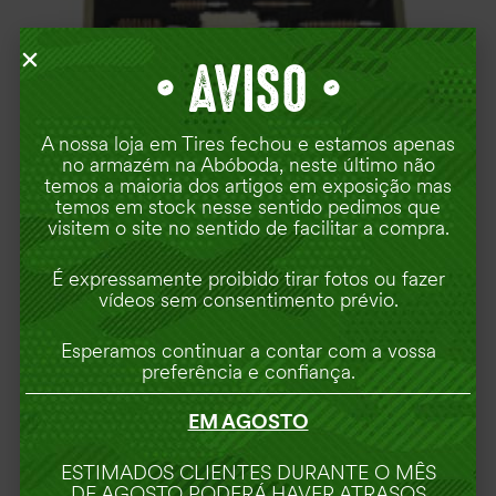
•
AVISO •
A nossa loja em Tires fechou e estamos apenas
no armazém na Abóboda, neste último não
temos a maioria dos artigos em exposição mas
KITS DE LIMPEZA
(21)
temos em stock nesse sentido pedimos que
visitem o site no sentido de facilitar a compra.
É expressamente proibido tirar fotos ou fazer
vídeos sem consentimento prévio.
Esperamos continuar a contar com a vossa
preferência e confiança.
EM AGOSTO
ESTIMADOS CLIENTES DURANTE O MÊS
DE AGOSTO PODERÁ HAVER ATRASOS