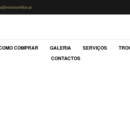
ja@instintomilitar.pt
COMO COMPRAR
GALERIA
SERVIÇOS
TRO
CONTACTOS
sas Multi Usos Gr
Home
>
Loja Online
>
Bolsas Multi Usos Grande