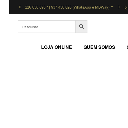
216 036 695 * | 937 430 026 (WhatsApp e MBWay) **
lo
LOJA ONLINE
QUEM SOMOS
Bol