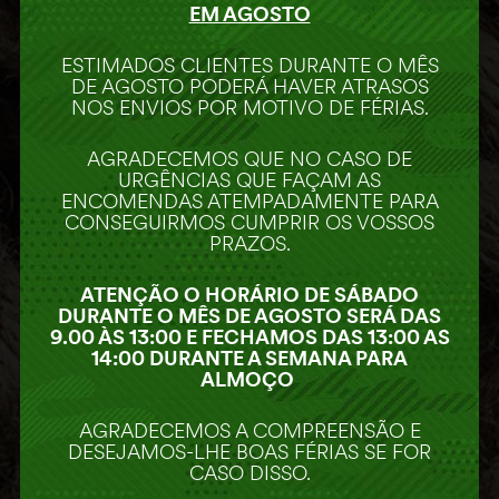
EM AGOSTO
ESTIMADOS CLIENTES DURANTE O MÊS
DE AGOSTO PODERÁ HAVER ATRASOS
NOS ENVIOS POR MOTIVO DE FÉRIAS.
AGRADECEMOS QUE NO CASO DE
URGÊNCIAS QUE FAÇAM AS
ENCOMENDAS ATEMPADAMENTE PARA
CONSEGUIRMOS CUMPRIR OS VOSSOS
PRAZOS.
ATENÇÃO O HORÁRIO DE SÁBADO
DURANTE O MÊS DE AGOSTO SERÁ DAS
HORÁRIO
9.00 ÀS 13:00 E FECHAMOS DAS 13:00 AS
14:00 DURANTE A SEMANA PARA
2ª a 6ª Feira:
9:30 às 18:30
ALMOÇO
Sábado:
9:00 às 15:00
Descanso:
Domingo e feriados
AGRADECEMOS A COMPREENSÃO E
DESEJAMOS-LHE BOAS FÉRIAS SE FOR
CASO DISSO.
PARCEIROS