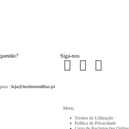
questão?
Siga-nos
para :
loja@instintomilitar.pt
Menu
Termos de Utilização
Política de Privacidade
Livro de Reclamações Online