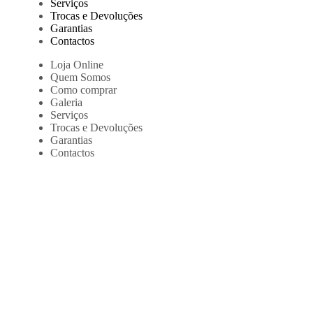
Serviços
Trocas e Devoluções
Garantias
Contactos
Loja Online
Quem Somos
Como comprar
Galeria
Serviços
Trocas e Devoluções
Garantias
Contactos
Home
>
Loja Online
>
Tactical wrap with skull (Coolmax)