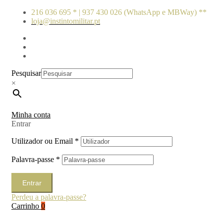
216 036 695 * | 937 430 026 (WhatsApp e MBWay) **
loja@instintomilitar.pt
Pesquisar
×
Minha conta
Entrar
Utilizador ou Email
*
Palavra-passe
*
Entrar
Perdeu a palavra-passe?
Carrinho
0