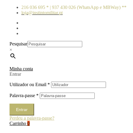
216 036 695 * | 937 430 026 (WhatsApp e MBWay) **
loja@instintomilitar.pt
Pesquisar
×
Minha conta
Entrar
Utilizador ou Email
*
Palavra-passe
*
Entrar
Perdeu a palavra-passe?
Carrinho
0