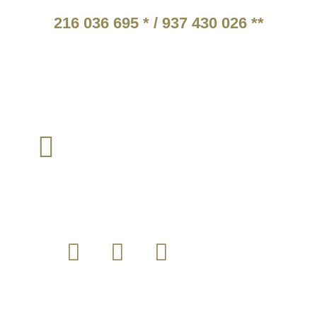
ATENDIMENTO TELEFÓNICO
216 036 695 * / 937 430 026 **
* Chamada para a rede fixa nacional.
** Chamada para a rede móvel nacional.
Tarifários em função do operador escolhido pelo cliente
TEM ALGUMA QUESTÃO?
loja@instintomilitar.pt
Envie um email para :
SIGA-NOS
MODALIDADES DE PAGAMENTO