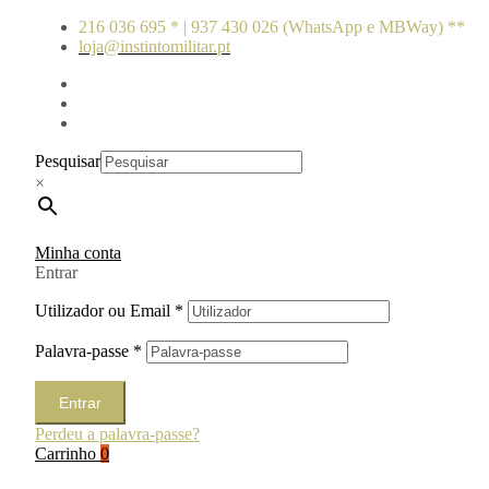
216 036 695 * | 937 430 026 (WhatsApp e MBWay) **
loja@instintomilitar.pt
Pesquisar
×
Minha conta
Entrar
Utilizador ou Email
*
Palavra-passe
*
Entrar
Perdeu a palavra-passe?
Carrinho
0