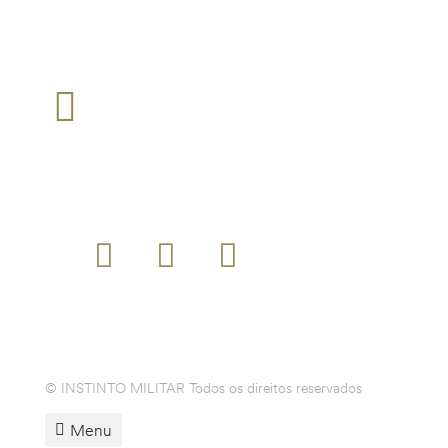
TEM ALGUMA QUESTÃO?
loja@instintomilitar.pt
Envie um email para :
SIGA-NOS
MODALIDADES DE PAGAMENTO
© INSTINTO MILITAR Todos os direitos reservados
Menu