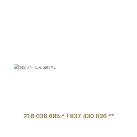
HORÁRIO
2ª a 6ª Feira:
9:30 às 18:30
Sábado:
9:00 às 15:00
Descanso:
Domingo e feriados
PARCEIROS
ATENDIMENTO TELEFÓNICO
216 036 695 * / 937 430 026 **
* Chamada para a rede fixa nacional.
** Chamada para a rede móvel nacional.
Tarifários em função do operador escolhido pelo cliente