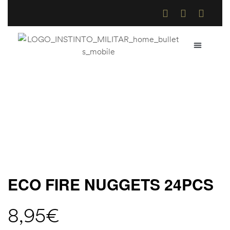
QUEM SOMOS
COMO COMPR
TROCAS E DE
Home
>
Loja Online
>
Eco Fire Nuggets 24pcs
ECO FIRE NUGGETS 24PCS
8,95
€