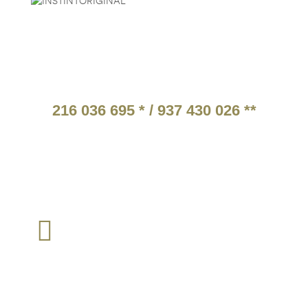
ATENDIMENTO TELEFÓNICO
216 036 695 * / 937 430 026 **
* Chamada para a rede fixa nacional.
** Chamada para a rede móvel nacional.
Tarifários em função do operador escolhido pelo cliente
TEM ALGUMA QUESTÃO?
loja@instintomilitar.pt
Envie um email para :
SIGA-NOS